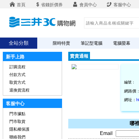
首頁
省錢折價券
會員中心
客服中心
全站分類
限時特賣
筆記型電腦
電腦螢幕
賣貴通報
新手上路
訂購流程
付款方式
取貨方式
編號：
退換貨流程
網路價
網址：
h
客服中心
門市據點
門市取貨
哪裡
隱私權保護
Email
聯絡我們