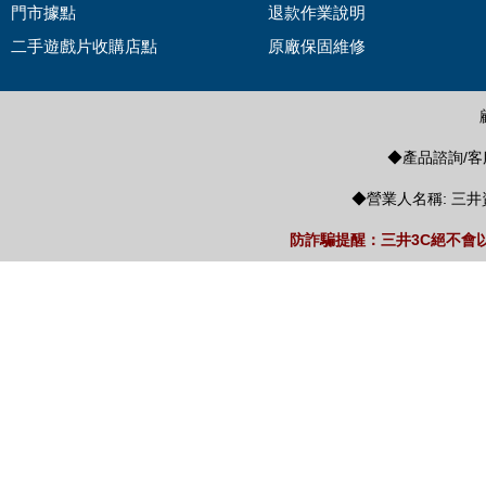
門市據點
退款作業說明
二手遊戲片收購店點
原廠保固維修
◆產品諮詢/客服
◆營業人名稱: 三井
防詐騙提醒：三井3C絕不會