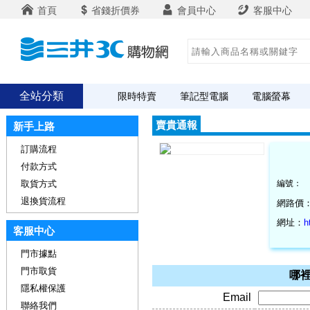
首頁
省錢折價券
會員中心
客服中心
全站分類
限時特賣
筆記型電腦
電腦螢幕
賣貴通報
新手上路
訂購流程
付款方式
取貨方式
編號：
退換貨流程
網路價
網址：
h
客服中心
門市據點
門市取貨
哪裡
隱私權保護
Email
聯絡我們