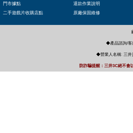
門市據點
退款作業說明
二手遊戲片收購店點
原廠保固維修
◆產品諮詢/客服
◆營業人名稱: 三井
防詐騙提醒：三井3C絕不會