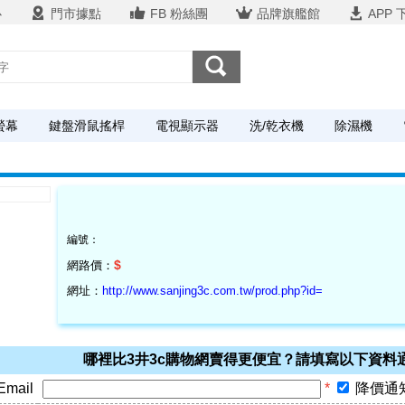
心
門市據點
FB 粉絲團
品牌旗艦館
APP 
螢幕
鍵盤滑鼠搖桿
電視顯示器
洗/乾衣機
除濕機
編號：
$
網路價：
網址：
http://www.sanjing3c.com.tw/prod.php?id=
哪裡比3井3c購物網賣得更便宜？請填寫以下資料
Email
*
降價通