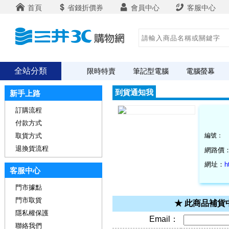
首頁
省錢折價券
會員中心
客服中心
全站分類
限時特賣
筆記型電腦
電腦螢幕
到貨通知我
新手上路
訂購流程
付款方式
取貨方式
編號：
退換貨流程
網路價
網址：
h
客服中心
門市據點
門市取貨
★ 此商品補
隱私權保護
Email：
聯絡我們