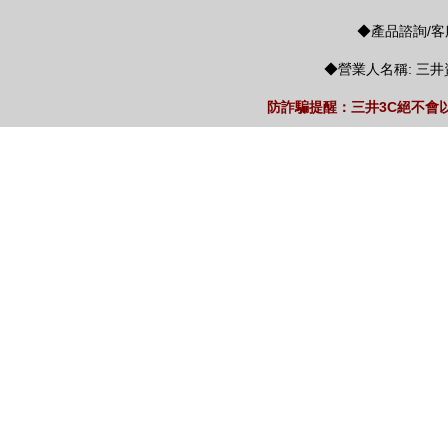
◆產品諮詢/客服
◆營業人名稱: 三井
防詐騙提醒：三井3C絕不會