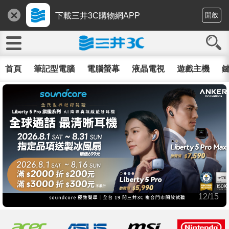
下載三井3C購物網APP
開啟
首頁
筆記型電腦
電腦螢幕
液晶電視
遊戲主機
鍵
12/15