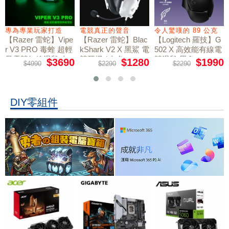
專為專業玩家打造
電競真正的聲音
令人驚嘆的 89 公克
【Razer 雷蛇】Vipe
【Razer 雷蛇】Blac
【Logitech 羅技】G
r V3 PRO 毒蝰 超輕
kShark V2 X 黑鯊 電
502 X 高效能有線電
量電競無線滑鼠 白
競耳機 / 白色
競滑鼠 黑色
$3690
$1280
$1990
$4990
$2290
$2290
色
DIY零組件