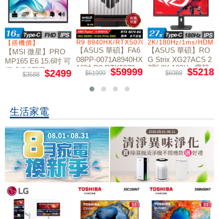
/RTX5060/W11
R9 8940HX/RTX5070/512GB/16G
2K/180Hz/1ms/HDMI
【搭機價】
【ASUS 華碩】FA6
【ASUS 華碩】RO
【MSI 微星】PRO
08PP-0071A8940HX
G Strix XG27ACS 2
MP165 E6 15.6吋 可
16吋 R9 RTX5070
7型 2K 180Hz 電競
攜式IPS螢幕
$59999
$5218
$2499
$61999
$6988
$3588
電競筆電
螢幕
生活家電