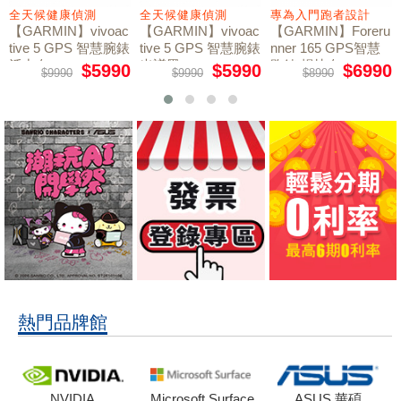
全天候健康偵測
全天候健康偵測
專為入門跑者設計
【GARMIN】vivoac
【GARMIN】vivoac
【GARMIN】Foreru
tive 5 GPS 智慧腕錶
tive 5 GPS 智慧腕錶
nner 165 GPS智慧
活力白
光譜黑
跑錶 暢快白
$5990
$5990
$6990
$9990
$9990
$8990
熱門品牌館
NVIDIA
Microsoft Surface
ASUS 華碩