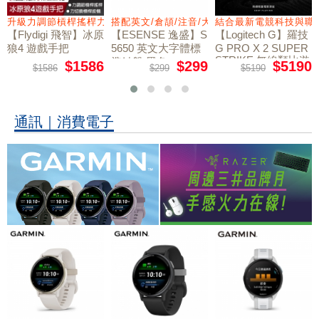
量鼠墊
升級力調節槓桿搖桿力切換扳機
搭配英文/倉頡/注音/大易
結合最新電競科技與職
【Flydigi 飛智】冰原
【ESENSE 逸盛】S
【Logitech G】羅技
狼4 遊戲手把
5650 英文大字體標
G PRO X 2 SUPER
STRIKE 無線類比遊
準鍵盤 黑色
$1586
$299
$5190
$1586
$299
$5190
戲滑鼠
通訊｜消費電子