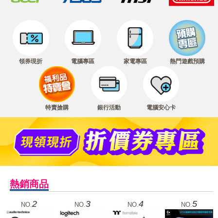
領券現折
電腦專區
家電專區
熱門遊戲預購
特賣搶購
銀行活動
電腦安心卡
熱銷商品
2
3
4
5
NO.
NO.
NO.
NO.