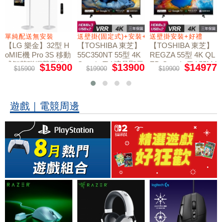
+好禮
單純配送無安裝
送壁掛(固定式)+安裝+好禮贈
送壁掛安裝+好禮
【LG 樂金】32型 H
【TOSHIBA 東芝】
【TOSHIBA 東芝】
oMIE機 Pro 3S 移動
55C350NT 55型 4K
REGZA 55型 4K QL
式智慧聯網螢幕組｜
Google TV 液晶顯示
ED Google TV 55M4
$15900
$13900
$14977
$15900
$19900
$19900
50NT液晶顯示器｜
單純配送
器｜含壁掛(固定式)
含壁掛(固定式)+安
+安裝
裝
遊戲｜電競周邊