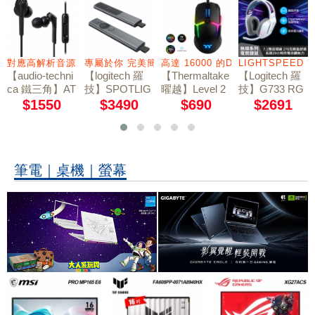
2
對應高解析音源
專屬於你 完美簡報
高達 16000 的DPI值感測器
LIGHTSPEED 
【audio-techni
【logitech 羅
【Thermaltake
【Logitech 羅
ca 鐵三角】AT
技】SPOTLIG
曜越】Level 2
技】G733 RG
H-CKS550XiS
HT簡報器-質
0 RGB 電競滑
B炫光無線電
$1550
$3490
$690
$2691
線控通話 耳道
感灰
鼠
競耳機麥克風 /
式耳機 / 黑
極光白
筆電｜桌機｜螢幕