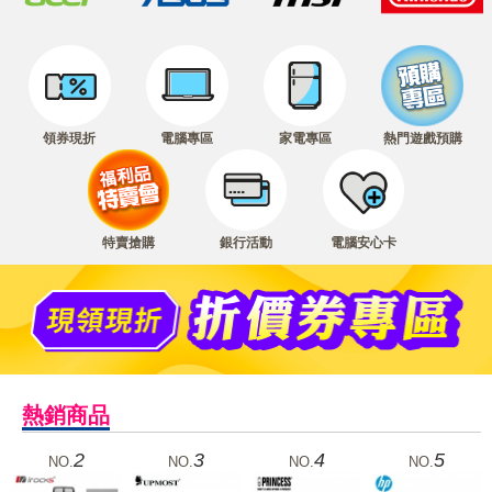
領券現折
電腦專區
家電專區
熱門遊戲預購
特賣搶購
銀行活動
電腦安心卡
熱銷商品
2
3
4
5
NO.
NO.
NO.
NO.