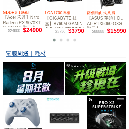
GDDR6 16GB
LGA1700插槽
兩個軸向式風扇
【Acer 宏碁】Nitro
【GIGABYTE 技
【ASUS 華碩】DU
Radeon RX 9070XT
嘉】B760M GAMIN
AL-RTX5060-O8G
16GB OC 顯示卡
顯示卡
G PLUS WIFI DDR4
$24900
$3790
$15990
$24900
$3790
$99999
主機板
電腦周邊｜耗材