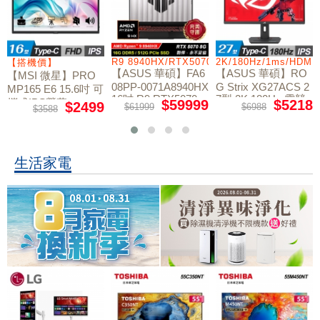
/RTX5060/W11
R9 8940HX/RTX5070/512GB/16G
2K/180Hz/1ms/HDMI
【搭機價】
【ASUS 華碩】FA6
【ASUS 華碩】RO
【MSI 微星】PRO
08PP-0071A8940HX
G Strix XG27ACS 2
MP165 E6 15.6吋 可
16吋 R9 RTX5070
7型 2K 180Hz 電競
攜式IPS螢幕
$59999
$5218
$2499
$61999
$6988
$3588
電競筆電
螢幕
生活家電