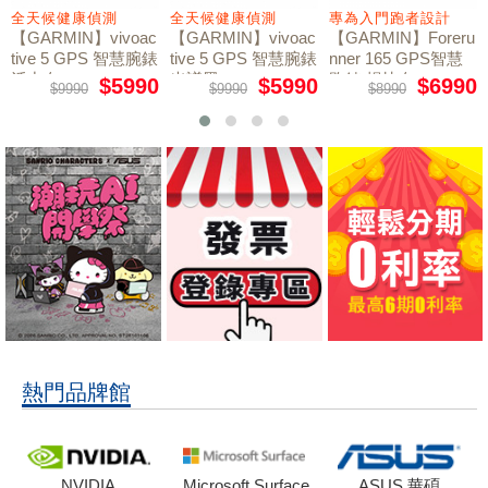
全天候健康偵測
全天候健康偵測
專為入門跑者設計
【GARMIN】vivoac
【GARMIN】vivoac
【GARMIN】Foreru
tive 5 GPS 智慧腕錶
tive 5 GPS 智慧腕錶
nner 165 GPS智慧
活力白
光譜黑
跑錶 暢快白
$5990
$5990
$6990
$9990
$9990
$8990
熱門品牌館
NVIDIA
Microsoft Surface
ASUS 華碩