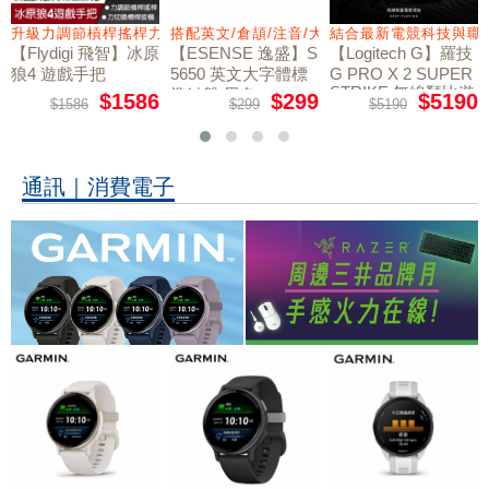
量鼠墊
升級力調節槓桿搖桿力切換扳機
搭配英文/倉頡/注音/大易
結合最新電競科技與職
【Flydigi 飛智】冰原
【ESENSE 逸盛】S
【Logitech G】羅技
狼4 遊戲手把
5650 英文大字體標
G PRO X 2 SUPER
STRIKE 無線類比遊
準鍵盤 黑色
$1586
$299
$5190
$1586
$299
$5190
戲滑鼠
通訊｜消費電子