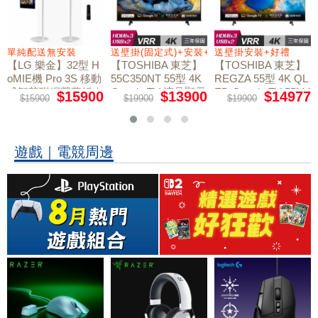
+好禮
單純配送無安裝
送壁掛(固定式)+安裝+好禮贈
送壁掛安裝+好禮
【LG 樂金】32型 H
【TOSHIBA 東芝】
【TOSHIBA 東芝】
oMIE機 Pro 3S 移動
55C350NT 55型 4K
REGZA 55型 4K QL
式智慧聯網螢幕組｜
Google TV 液晶顯示
ED Google TV 55M4
$15900
$13900
$14977
$15900
$19900
$19900
50NT液晶顯示器｜
單純配送
器｜含壁掛(固定式)
含壁掛(固定式)+安
+安裝
裝
遊戲｜電競周邊