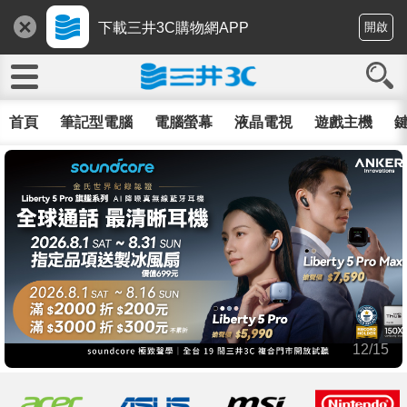
下載三井3C購物網APP
開啟
首頁
筆記型電腦
電腦螢幕
液晶電視
遊戲主機
鍵
12/15