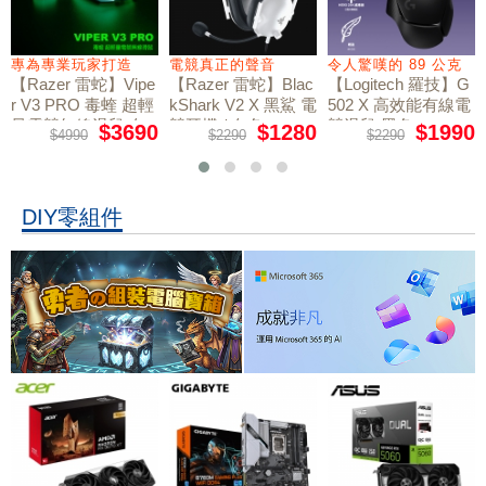
專為專業玩家打造
電競真正的聲音
令人驚嘆的 89 公克
【Razer 雷蛇】Vipe
【Razer 雷蛇】Blac
【Logitech 羅技】G
r V3 PRO 毒蝰 超輕
kShark V2 X 黑鯊 電
502 X 高效能有線電
量電競無線滑鼠 白
競耳機 / 白色
競滑鼠 黑色
$3690
$1280
$1990
$4990
$2290
$2290
色
DIY零組件