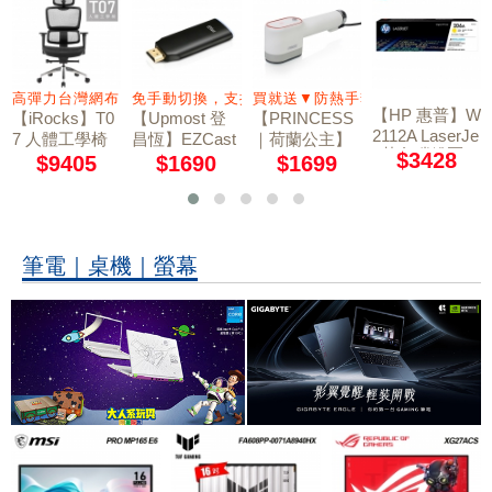
高彈力台灣網布 4D大面積扶手
免手動切換，支援Wi-Fi 5G
買就送▼防熱手套
【HP 惠普】W
【iRocks】T0
【Upmost 登
【PRINCESS
2112A LaserJe
7 人體工學椅
昌恆】EZCast
｜荷蘭公主】
t 黃色碳粉匣 2
$3428
石墨黑
2 萬用型無線
平掛兩用掛燙
$9405
$1690
$1699
06A
影音接收器 雙
機/熨斗 33285
頻版
5 (贈防熱手
套)
筆電｜桌機｜螢幕