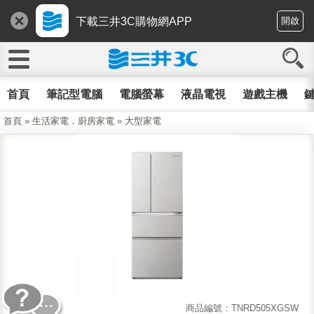
下載三井3C購物網APP
開啟
首頁
筆記型電腦
電腦螢幕
液晶電視
遊戲主機
鍵
首頁
»
生活家電．廚房家電
»
大型家電
商品編號：TNRD505XGSW