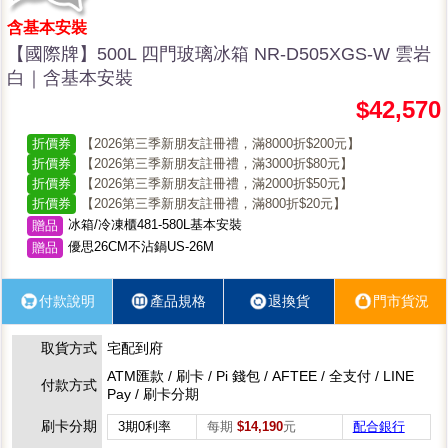
含基本安裝
【國際牌】500L 四門玻璃冰箱 NR-D505XGS-W 雲岩
白｜含基本安裝
$42,570
折價券
【2026第三季新朋友註冊禮，滿8000折$200元】
折價券
【2026第三季新朋友註冊禮，滿3000折$80元】
折價券
【2026第三季新朋友註冊禮，滿2000折$50元】
折價券
【2026第三季新朋友註冊禮，滿800折$20元】
冰箱/冷凍櫃481-580L基本安裝
贈品
優思26CM不沾鍋US-26M
贈品
付款說明
產品規格
退換貨
門市貨況
取貨方式
宅配到府
ATM匯款 / 刷卡 / Pi 錢包 / AFTEE / 全支付 / LINE
付款方式
Pay / 刷卡分期
刷卡分期
3期0利率
每期
$14,190
元
配合銀行