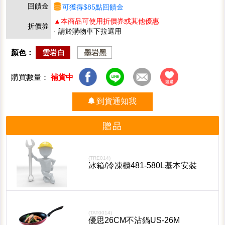
回饋金
可獲得$85點回饋金
▲本商品可使用折價券或其他優惠
折價券
· 請於購物車下拉選用
顏色：
雲岩白
墨岩黑
購買數量：
補貨中
到貨通知我
贈品
(TRE014)
冰箱/冷凍櫃481-580L基本安裝
(TAT0014)
優思26CM不沾鍋US-26M