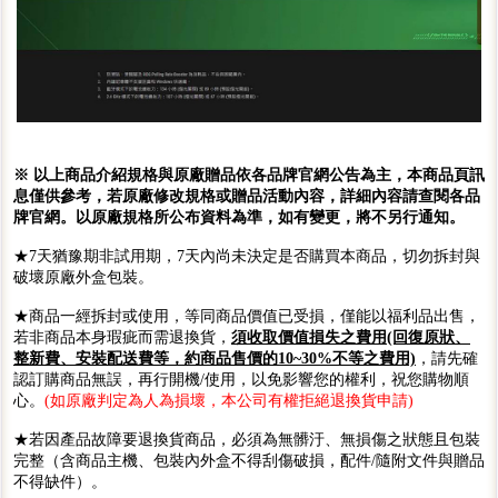
※ 以上商品介紹規格與原廠贈品依各品牌官網公告為主，本商品頁訊
息僅供參考，若原廠修改規格或贈品活動內容，詳細內容請查閱各品
牌官網。以原廠規格所公布資料為準，如有變更，將不另行通知。
★7天猶豫期非試用期，7天內尚未決定是否購買本商品，切勿拆封與
破壞原廠外盒包裝。
★商品一經拆封或使用，等同商品價值已受損，僅能以福利品出售，
若非商品本身瑕疵而需退換貨，
須收取價值損失之費用(回復原狀、
整新費、安裝配送費等，約商品售價的10~30%不等之費用)
，請先確
認訂購商品無誤，再行開機/使用，以免影響您的權利，祝您購物順
心。
(如原廠判定為人為損壞，本公司有權拒絕退換貨申請)
★若因產品故障要退換貨商品，必須為無髒汙、無損傷之狀態且包裝
完整（含商品主機、包裝內外盒不得刮傷破損，配件/隨附文件與贈品
不得缺件）。