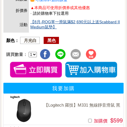
▲本商品可使用折價券或其他優惠
折價券
· 請於購物車下拉選用
【8月-ROG單一滑鼠滿$2,690元以上送Scabbard II
活動
Medium鼠墊】
顏色：
月光白
黑色
購買數量：
我要加購
【Logitech 羅技】M331 無線靜音滑鼠 黑
$599
加購價