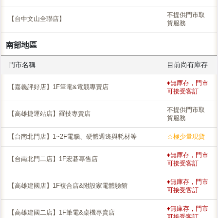
不提供門市取
【台中文山全聯店】
貨服務
南部地區
門市名稱
目前尚有庫存
♦無庫存，門市
【嘉義評好店】1F筆電&電競專賣店
可接受客訂
不提供門市取
【高雄捷運站店】羅技專賣店
貨服務
【台南北門店】1~2F電腦、硬體週邊與耗材等
☆極少量現貨
♦無庫存，門市
【台南北門二店】1F宏碁專售店
可接受客訂
♦無庫存，門市
【高雄建國店】1F複合店&附設家電體驗館
可接受客訂
♦無庫存，門市
【高雄建國二店】1F筆電&桌機專賣店
可接受客訂