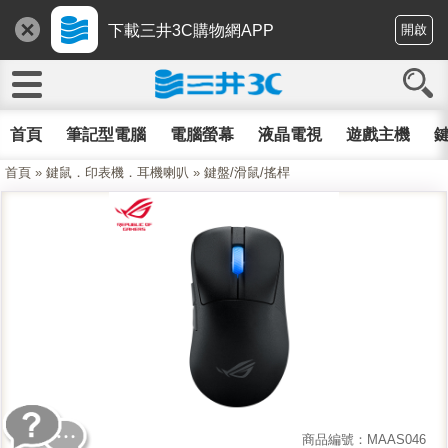
下載三井3C購物網APP
開啟
首頁
筆記型電腦
電腦螢幕
液晶電視
遊戲主機
鍵
首頁
»
鍵鼠．印表機．耳機喇叭
»
鍵盤/滑鼠/搖桿
商品編號：MAAS046