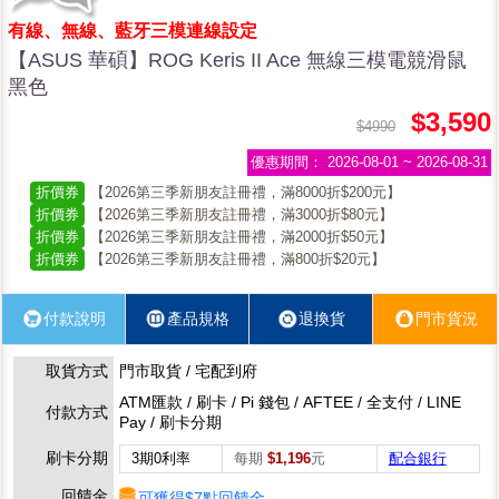
有線、無線、藍牙三模連線設定
【ASUS 華碩】ROG Keris II Ace 無線三模電競滑鼠
黑色
$3,590
$4990
優惠期間：
2026-08-01 ~ 2026-08-31
折價券
【2026第三季新朋友註冊禮，滿8000折$200元】
折價券
【2026第三季新朋友註冊禮，滿3000折$80元】
折價券
【2026第三季新朋友註冊禮，滿2000折$50元】
折價券
【2026第三季新朋友註冊禮，滿800折$20元】
付款說明
產品規格
退換貨
門市貨況
取貨方式
門市取貨 / 宅配到府
ATM匯款 / 刷卡 / Pi 錢包 / AFTEE / 全支付 / LINE
付款方式
Pay / 刷卡分期
刷卡分期
3期0利率
每期
$1,196
元
配合銀行
回饋金
可獲得$7點回饋金