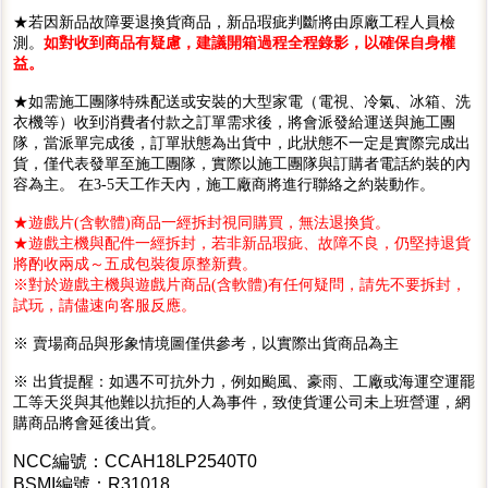
★若因新品故障要退換貨商品，新品瑕疵判斷將由原廠工程人員檢
測。
如對收到商品有疑慮，建議開箱過程全程錄影，以確保自身權
益。
★如需施工團隊特殊配送或安裝的大型家電（電視、冷氣、冰箱、洗
衣機等）收到消費者付款之訂單需求後，將會派發給運送與施工團
隊，當派單完成後，訂單狀態為出貨中，此狀態不一定是實際完成出
貨，僅代表發單至施工團隊，實際以施工團隊與訂購者電話約裝的內
容為主。 在3-5天工作天內，施工廠商將進行聯絡之約裝動作。
★遊戲片(含軟體)商品一經拆封視同購買，無法退換貨。
★遊戲主機與配件一經拆封，若非新品瑕疵、故障不良，仍堅持退貨
將酌收兩成～五成包裝復原整新費。
※對於遊戲主機與遊戲片商品(含軟體)有任何疑問，請先不要拆封，
試玩，請儘速向客服反應。
※ 賣場商品與形象情境圖僅供參考，以實際出貨商品為主
※ 出貨提醒：如遇不可抗外力，例如颱風、豪雨、工廠或海運空運罷
工等天災與其他難以抗拒的人為事件，致使貨運公司未上班營運，網
購商品將會延後出貨。
NCC編號：CCAH18LP2540T0
BSMI編號：R31018