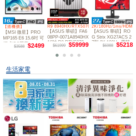
/RTX5060/W11
R9 8940HX/RTX5070/512GB/16G
2K/180Hz/1ms/HDMI
【搭機價】
【ASUS 華碩】FA6
【ASUS 華碩】RO
【MSI 微星】PRO
08PP-0071A8940HX
G Strix XG27ACS 2
MP165 E6 15.6吋 可
16吋 R9 RTX5070
7型 2K 180Hz 電競
攜式IPS螢幕
$59999
$5218
$2499
$61999
$6988
$3588
電競筆電
螢幕
生活家電