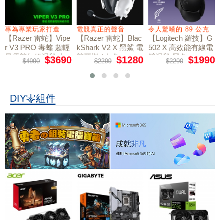
專為專業玩家打造
電競真正的聲音
令人驚嘆的 89 公克
【Razer 雷蛇】Vipe
【Razer 雷蛇】Blac
【Logitech 羅技】G
r V3 PRO 毒蝰 超輕
kShark V2 X 黑鯊 電
502 X 高效能有線電
量電競無線滑鼠 白
競耳機 / 白色
競滑鼠 黑色
$3690
$1280
$1990
$4990
$2290
$2290
色
DIY零組件