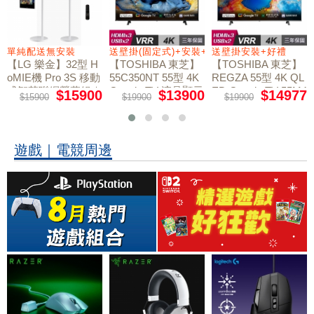
+好禮
單純配送無安裝
送壁掛(固定式)+安裝+好禮贈
送壁掛安裝+好禮
【LG 樂金】32型 H
【TOSHIBA 東芝】
【TOSHIBA 東芝】
oMIE機 Pro 3S 移動
55C350NT 55型 4K
REGZA 55型 4K QL
式智慧聯網螢幕組｜
Google TV 液晶顯示
ED Google TV 55M4
$15900
$13900
$14977
$15900
$19900
$19900
50NT液晶顯示器｜
單純配送
器｜含壁掛(固定式)
含壁掛(固定式)+安
+安裝
裝
遊戲｜電競周邊