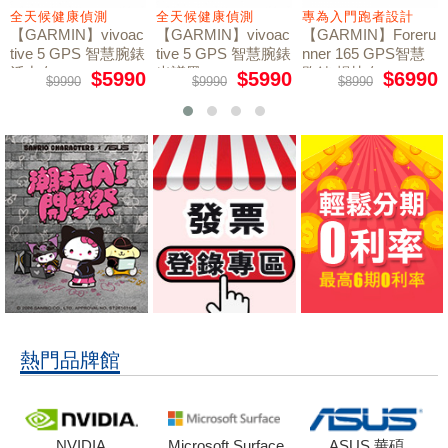
全天候健康偵測
全天候健康偵測
專為入門跑者設計
【GARMIN】vivoac
【GARMIN】vivoac
【GARMIN】Foreru
tive 5 GPS 智慧腕錶
tive 5 GPS 智慧腕錶
nner 165 GPS智慧
活力白
光譜黑
跑錶 暢快白
$5990
$5990
$6990
$9990
$9990
$8990
熱門品牌館
NVIDIA
Microsoft Surface
ASUS 華碩