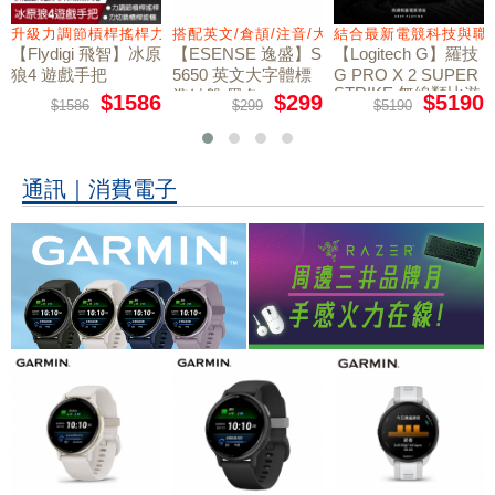
量鼠墊
升級力調節槓桿搖桿力切換扳機
搭配英文/倉頡/注音/大易
結合最新電競科技與職
【Flydigi 飛智】冰原
【ESENSE 逸盛】S
【Logitech G】羅技
狼4 遊戲手把
5650 英文大字體標
G PRO X 2 SUPER
STRIKE 無線類比遊
準鍵盤 黑色
$1586
$299
$5190
$1586
$299
$5190
戲滑鼠
通訊｜消費電子