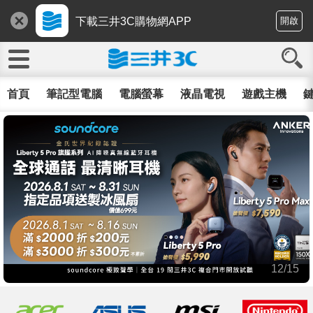
下載三井3C購物網APP
開啟
首頁
筆記型電腦
電腦螢幕
液晶電視
遊戲主機
鍵
12/15