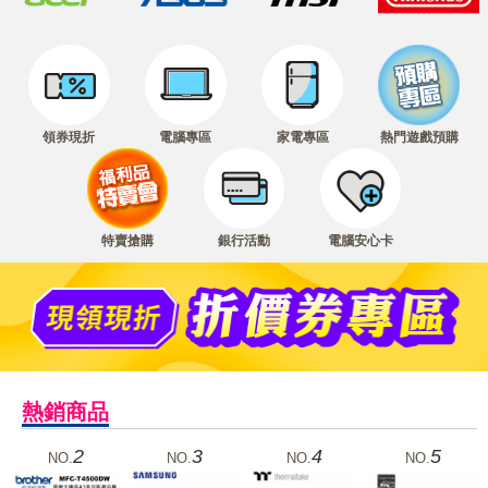
領券現折
電腦專區
家電專區
熱門遊戲預購
特賣搶購
銀行活動
電腦安心卡
熱銷商品
2
3
4
5
NO.
NO.
NO.
NO.