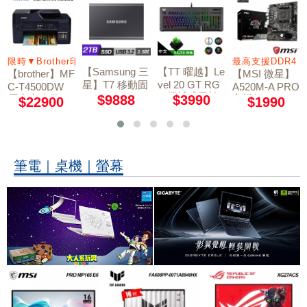
輸入
限時▼Brother印表機送星巴克1張
最高支援DDR4 3
【Samsung 三
【TT 曜越】Le
【brother】MF
【MSI 微星】
星】T7 移動固
vel 20 GT RG
C-T4500DW
A520M-A PRO
B 機械式雷蛇
態硬碟 外接SS
原廠大連供A3
$9888
$3990
主機板
$22900
$1990
軸電競鍵盤
D 2TB 深空灰
多功能複合機
筆電｜桌機｜螢幕