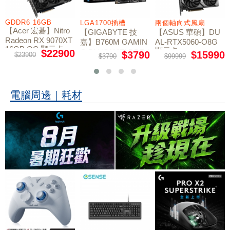
GDDR6 16GB
LGA1700插槽
兩個軸向式風扇
【Acer 宏碁】Nitro
【GIGABYTE 技
【ASUS 華碩】DU
Radeon RX 9070XT
嘉】B760M GAMIN
AL-RTX5060-O8G
16GB OC 顯示卡
顯示卡
G PLUS WIFI DDR4
$22900
$3790
$15990
$23900
$3790
$99999
主機板
電腦周邊｜耗材